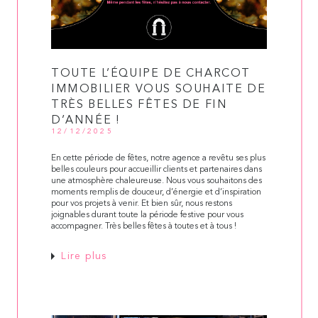
TOUTE L’ÉQUIPE DE CHARCOT
IMMOBILIER VOUS SOUHAITE DE
TRÈS BELLES FÊTES DE FIN
D’ANNÉE !
12/12/2025
En cette période de fêtes, notre agence a revêtu ses plus
belles couleurs pour accueillir clients et partenaires dans
une atmosphère chaleureuse. Nous vous souhaitons des
moments remplis de douceur, d’énergie et d’inspiration
pour vos projets à venir. Et bien sûr, nous restons
joignables durant toute la période festive pour vous
accompagner. Très belles fêtes à toutes et à tous !
Lire plus