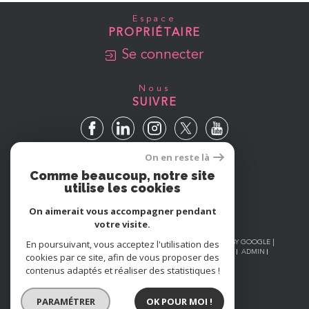
Espace
PROPRIÉTAIRE
Se connecter
Nous
SUIVRE
On en reste là
Avis
Comme beaucoup, notre site
GOOGLE
utilise les cookies
On aimerait vous accompagner pendant
votre visite.
En poursuivant, vous acceptez l'utilisation des
© 2026 | TOUS DROITS RÉSERVÉS | TRADUCTION POWERED BY GOOGLE |
NOS HONORAIRES
PLAN DU SITE
MENTIONS LÉGALES
ADMIN
cookies par ce site, afin de vous proposer des
NOS LIENS
POLITIQUE RGPD
COOKIES
contenus adaptés et réaliser des statistiques !
PARAMÉTRER
OK POUR MOI !