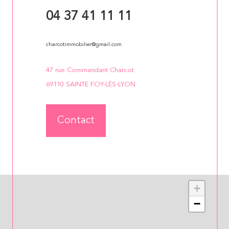
04 37 41 11 11
charcotimmobilier@gmail.com
47 rue Commandant Charcot
69110 SAINTE FOY-LÈS-LYON
Contact
+
−