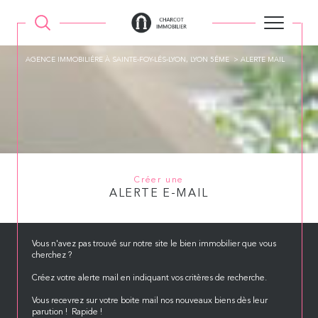
AGENCE IMMOBILIÉRE À SAINTE-FOY-LÉS-LYON, LYON 5ÉME
ALERTE MAIL
Créer une
ALERTE E-MAIL
Vous n'avez pas trouvé sur notre site le bien immobilier que vous
cherchez ?
Créez votre alerte mail en indiquant vos critères de recherche.
Vous recevrez sur votre boite mail nos nouveaux biens dès leur
parution ! Rapide !