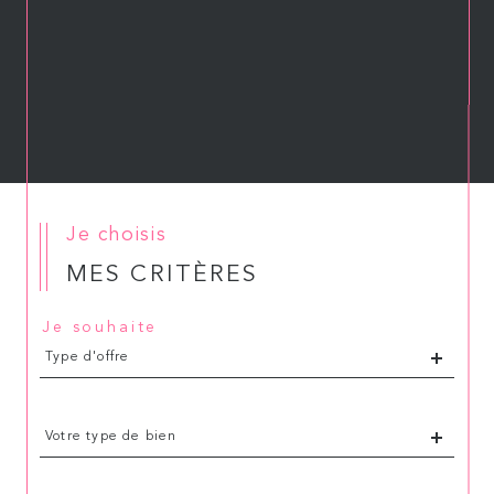
Je choisis
MES CRITÈRES
Je souhaite
Type
Type d'offre
d'offre
Type
Votre type de bien
d'offre