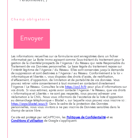
Personnelles (*)*
* Champ obligatoire
Envoyer
Les informations recueillies sur ce formulaire sont enregistrées dans un fichier
informatisé par La Boite Immo agissant comme Sous-traitant du traitement pour la
gestion de la clientèle/prospects de l'Agence / du Réseau qui reste Responsable du
Traitement de vos Données personnelles. La base légale du traitement repose sur
l'intérêt légitime de l'Agence / du Réseau. Elles sont conservées jusqu'à demande
de suppression et sont destinées à l'Agence / au Réseau. Conformément à la loi «
informatique et libertés », vous disposez des droits d’accès, de rectification,
d’effacement, d’opposition, de limitation et de portabilité de vos données. Vous
pouvez retirer votre consentement à tout moment en contactant directement
l’Agence / Le Réseau. Consultez le site
https://cnil.fr/fr
pour plus d’informations sur
vos droits. Si vous estimez, après avoir contacté l'Agence / le Réseau, que vos droits
« Informatique et Libertés » ne sont pas respectés, vous pouvez adresser une
réclamation à la CNIL. Nous vous informons de l’existence de la liste d'opposition
au démarchage téléphonique « Bloctel », sur laquelle vous pouvez vous inscrire ici :
https://www.bloctel.gouv.fr
. Dans le cadre de la protection des Données
personnelles, nous vous invitons à ne pas inscrire de Données sensibles dans le
champ de saisie libre.
Ce site est protégé par reCAPTCHA, les
Politiques de Confidentialité
et es
Conditions d'utilisation
de Google s'appliquent.