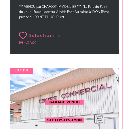
*** VENDU par CHARCOT IMMOBILIER *** "Le Parc du Point
du Jour" Rue du docteur Albéric Pont Au calme à LYON 5ème,
proche du POINT DU JOUR, cet...
Sélectionner
Réf : VAP622
VENDU