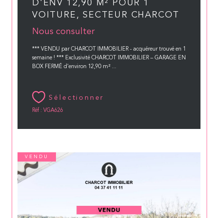
D'ENV 12,90 M² POUR 1
VOITURE, SECTEUR CHARCOT
Nous consulter
*** VENDU par CHARCOT IMMOBILIER - acquéreur trouvé en 1
semaine ! *** Exclusivité CHARCOT IMMOBILIER – GARAGE EN
BOX FERMÉ d'environ 12,90 m² ...
Sélectionner
Réf : VGA626
VENDU