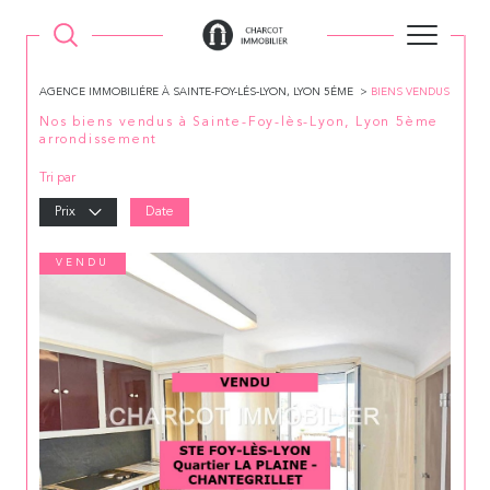
AGENCE IMMOBILIÉRE À SAINTE-FOY-LÉS-LYON, LYON 5ÉME
BIENS VENDUS
Nos biens vendus à Sainte-Foy-lès-Lyon, Lyon 5ème
arrondissement
Tri par
Prix
Date
VENDU