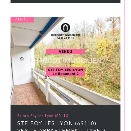
VENDU
Sainte Foy lès Lyon (69110)
STE FOY-LÈS-LYON (69110) -