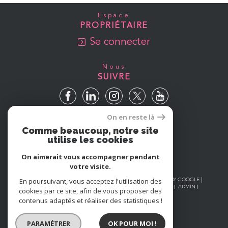
Espace
PROPRIÉTAIRE
Se connecter
Nous
SUIVRE
On en reste là
Avis
Comme beaucoup, notre site
GOOGLE
utilise les cookies
On aimerait vous accompagner pendant
votre visite.
En poursuivant, vous acceptez l'utilisation des
© 2026 | TOUS DROITS RÉSERVÉS | TRADUCTION POWERED BY GOOGLE |
NOS HONORAIRES
PLAN DU SITE
MENTIONS LÉGALES
ADMIN
cookies par ce site, afin de vous proposer des
NOS LIENS
POLITIQUE RGPD
COOKIES
contenus adaptés et réaliser des statistiques !
PARAMÉTRER
OK POUR MOI !