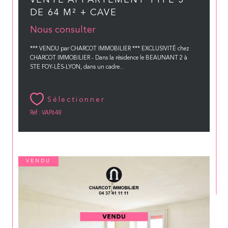
VENTE APPARTEMENT TYPE 3
DE 64 M² + CAVE
Nous consulter
*** VENDU par CHARCOT IMMOBILIER *** EXCLUSIVITÉ chez
CHARCOT IMMOBILIER - Dans la résidence le BEAUNANT 2 à
STE FOY-LÈS-LYON, dans un cadre...
Sélectionner
Réf : VAP648
VENDU