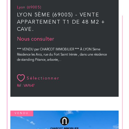
Lyon (69005)
LYON 5ÈME (69005) - VENTE
APPARTEMENT T1 DE 48 M2 +
CAVE.
Nous consulter
*** VENDU par CHARCOT IMMOBILIER *** À LYON 5ème
Résidence les Arcs, rue du Fort Saint Irénée , dans une résidence
de standing Pitance, arborée,...
Sélectionner
Réf : VAP647
VENDU