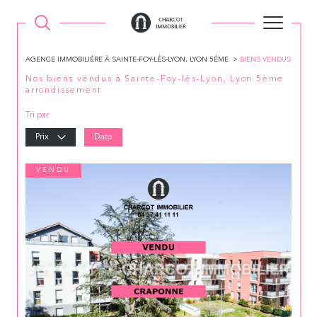
AGENCE IMMOBILIÉRE À SAINTE-FOY-LÉS-LYON, LYON 5ÉME
BIENS VENDUS
Nos biens vendus à Sainte-Foy-lès-Lyon, Lyon 5ème
arrondissement
Tri par
Prix
Date
VENDU