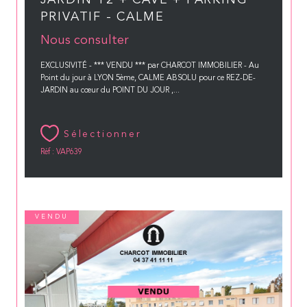
JARDIN T2 + CAVE + PARKING
PRIVATIF - CALME
Nous consulter
EXCLUSIVITÉ - *** VENDU *** par CHARCOT IMMOBILIER - Au
Point du jour à LYON 5ème, CALME ABSOLU pour ce REZ-DE-
JARDIN au cœur du POINT DU JOUR ,...
Sélectionner
Réf : VAP639
VENDU