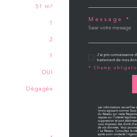
51 m²
Message *
1
2
J'ai pris connaissance d
1
traitement de mes donn
* Champ obligato
OUI
Dégagée
Les informations recueillies 
Immo agissant comme Sous-tra
du Réseau qui reste Respons
repose sur l'intérêt légitim
suppression et sont destinée
vous disposez des droits d’ac
de vos données. Vous pouvez
/ Le Réseau. Consultez le si
après avoir contacté l'Agence