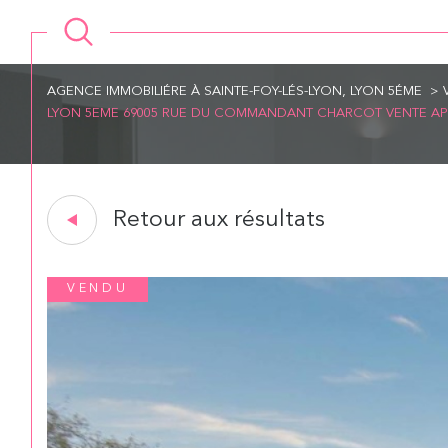
AGENCE IMMOBILIÉRE À SAINTE-FOY-LÉS-LYON, LYON 5ÉME
LYON 5EME 69005 RUE DU COMMANDANT CHARCOT VENTE APPA
Retour aux résultats
VENDU