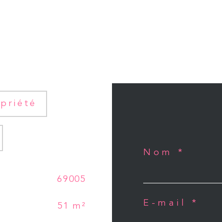
priété
Nom *
69005
E-mail *
51 m²