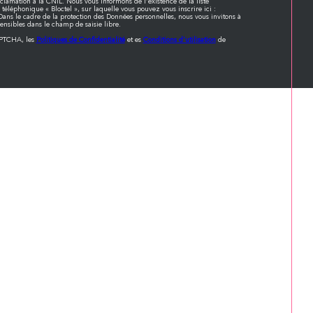
lamation à la CNIL. Nous vous informons de l’existence de la liste
éléphonique « Bloctel », sur laquelle vous pouvez vous inscrire ici :
Dans le cadre de la protection des Données personnelles, nous vous invitons à
ensibles dans le champ de saisie libre.
APTCHA, les
Politiques de Confidentialité
et es
Conditions d'utilisation
de