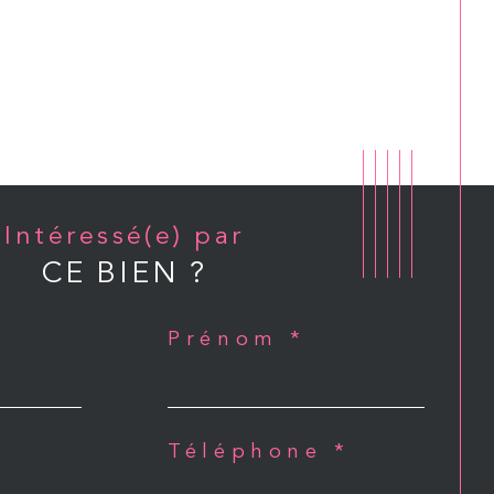
Intéressé(e) par
CE BIEN ?
Prénom *
Téléphone *