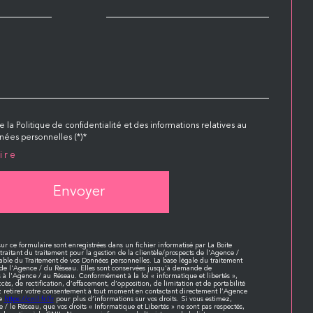
e la Politique de confidentialité et des informations relatives au
ées personnelles (*)*
ire
Envoyer
sur ce formulaire sont enregistrées dans un fichier informatisé par La Boite
itant du traitement pour la gestion de la clientèle/prospects de l'Agence /
able du Traitement de vos Données personnelles. La base légale du traitement
e de l'Agence / du Réseau. Elles sont conservées jusqu'à demande de
s à l'Agence / au Réseau. Conformément à la loi « informatique et libertés »,
cès, de rectification, d’effacement, d’opposition, de limitation et de portabilité
 retirer votre consentement à tout moment en contactant directement l’Agence
te
https://cnil.fr/fr
pour plus d’informations sur vos droits. Si vous estimez,
 / le Réseau, que vos droits « Informatique et Libertés » ne sont pas respectés,