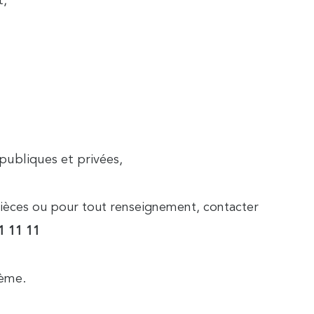
t,
ubliques et privées,
ièces ou pour tout renseignement, contacter
1 11 11
5ème.