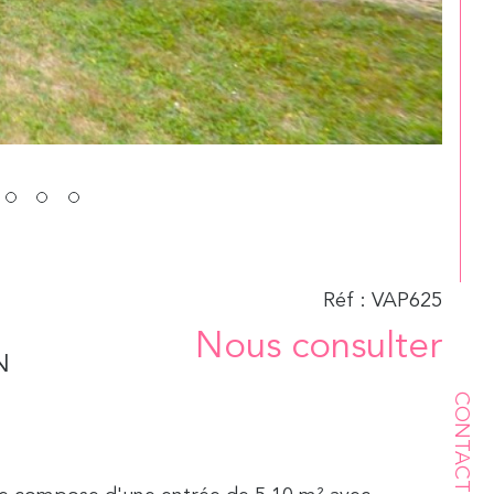
Réf : VAP625
Nous consulter
N
CONTACT