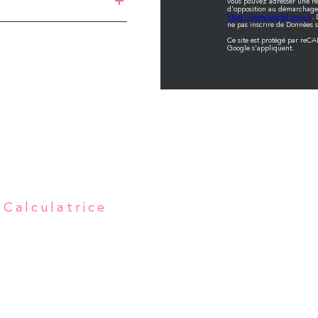
vous pouvez adresser une réc
d'opposition au démarchage t
https://www.bloctel.gouv.fr
. 
ne pas inscrire de Données s
Ce site est protégé par reC
Google s'appliquent.
Calculatrice