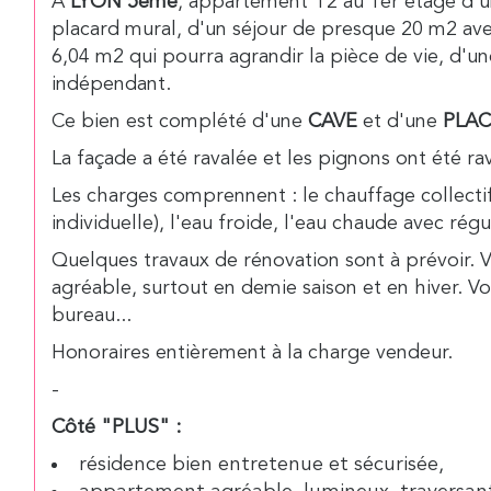
A
LYON 5ème
, appartement T2 au 1er étage d'u
placard mural, d'un séjour de presque 20 m2 ave
6,04 m2 qui pourra agrandir la pièce de vie, d'
indépendant.
Ce bien est complété d'une
CAVE
et d'une
PLAC
La façade a été ravalée et les pignons ont été ra
Les charges comprennent : le chauffage collectif
individuelle), l'eau froide, l'eau chaude avec régu
Quelques travaux de rénovation sont à prévoir. 
agréable, surtout en demie saison et en hiver. Vo
bureau...
Honoraires entièrement à la charge vendeur.
-
Côté "PLUS" :
résidence bien entretenue et sécurisée,