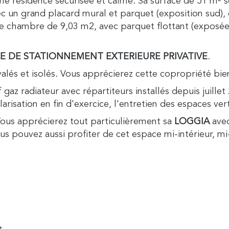
ne résidence sécurisée et calme. Sa surface de 51 m²
c un grand placard mural et parquet (exposition sud),
une chambre de 9,03 m2, avec parquet flottant (exposée
E DE STATIONNEMENT EXTERIEURE PRIVATIVE
.
valés et isolés. Vous apprécierez cette copropriété bi
 gaz radiateur avec répartiteurs installés depuis juill
larisation en fin d'exercice, l'entretien des espaces vert
Vous apprécierez tout particulièrement sa
LOGGIA
avec
us pouvez aussi profiter de cet espace mi-intérieur, mi-