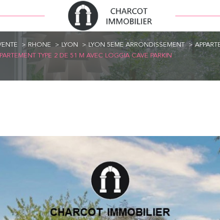
VENTE
RHONE
LYON
LYON 5EME ARRONDISSEMENT
APPART
RTEMENT TYPE 2 DE 51 M AVEC LOGGIA CAVE PARKIN