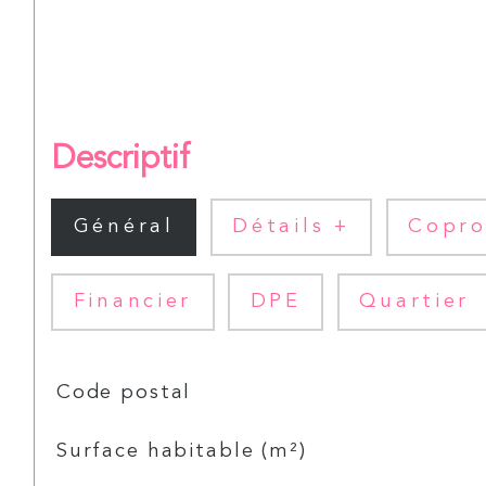
Descriptif
Général
Détails +
Copro
Financier
DPE
Quartier
TRAD_SIROCCO_Caracteristique
Valeurs
Code postal
Surface habitable (m²)