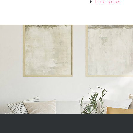
Lire plus
publique, à un cercle restreint d'acheteurs qualifiés,
tout en préservant votre anonymat. Et si vous
préférez une publication discrète, nous mettons
votre bien en avant SANS PHOTO, avec des
descriptions détaillées et un accompagnement
personnalisé. Dans les deux cas, nous nous
engageons à respecter vos souhaits pour une
transaction en toute tranquillité.