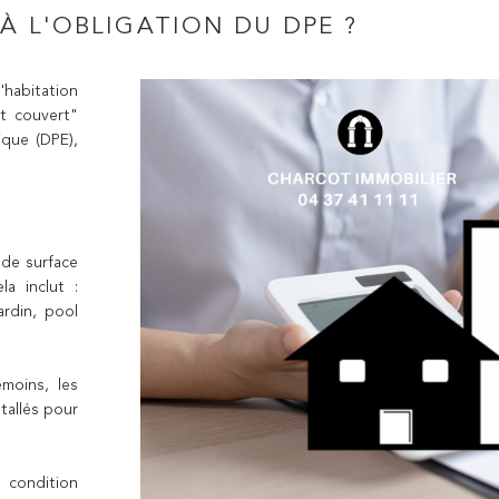
À L'OBLIGATION DU DPE ?
'habitation
t couvert"
ique (DPE),
de surface
la inclut :
ardin, pool
émoins, les
tallés pour
à condition