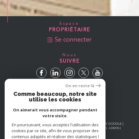
Espace
PROPRIÉTAIRE
Se connecter
Nous
SUIVRE
On en reste là
Avis
Comme beaucoup, notre site
GOOGLE
utilise les cookies
On aimerait vous accompagner pendant
votre visite.
En poursuivant, vous acceptez l'utilisation des
© 2026 | TOUS DROITS RÉSERVÉS | TRADUCTION POWERED BY GOOGLE |
NOS HONORAIRES
PLAN DU SITE
MENTIONS LÉGALES
ADMIN
cookies par ce site, afin de vous proposer des
NOS LIENS
POLITIQUE RGPD
COOKIES
contenus adaptés et réaliser des statistiques !