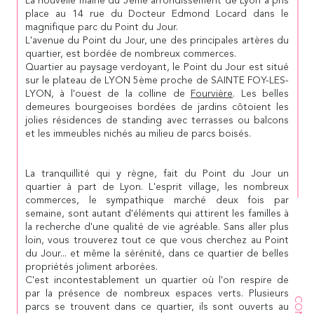
La nouvelle mairie du 5ème arrondissement de Lyon a pris
place au 14 rue du Docteur Edmond Locard dans le
magnifique parc du Point du Jour.
L'avenue du Point du Jour, une des principales artères du
quartier, est bordée de nombreux commerces.
Quartier au paysage verdoyant, le Point du Jour est situé
sur le plateau de LYON 5ème proche de SAINTE FOY-LES-
LYON, à l'ouest de la colline de
Fourvière
. Les belles
demeures bourgeoises bordées de jardins côtoient les
jolies résidences de standing avec terrasses ou balcons
et les immeubles nichés au milieu de parcs boisés.
La tranquillité qui y règne, fait du Point du Jour un
quartier à part de Lyon. L'esprit village, les nombreux
commerces, le sympathique marché deux fois par
semaine, sont autant d'éléments qui attirent les familles à
la recherche d'une qualité de vie agréable. Sans aller plus
loin, vous trouverez tout ce que vous cherchez au Point
du Jour... et même la sérénité, dans ce quartier de belles
propriétés joliment arborées.
C'est incontestablement un quartier où l'on respire de
par la présence de nombreux espaces verts. Plusieurs
parcs se trouvent dans ce quartier, ils sont ouverts au