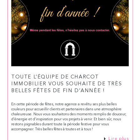
TOUTE L’ÉQUIPE DE CHARCOT
IMMOBILIER VOUS SOUHAITE DE TRÈS
BELLES FÊTES DE FIN D’ANNÉE !
En cette période de fêtes, notre agence a revêtu ses plus belles
couleurs pour accueillir clients et partenaires dans une atmosphère
chaleureuse. Nous vous souhaitons des moments remplis de douceur,
d’énergie et d’inspiration pour vos projets à venir. Et bien sûr, nous
restons joignables durant toute la période festive pour vous
accompagner. Très belles fêtes à toutes et à tous !
Lire plus