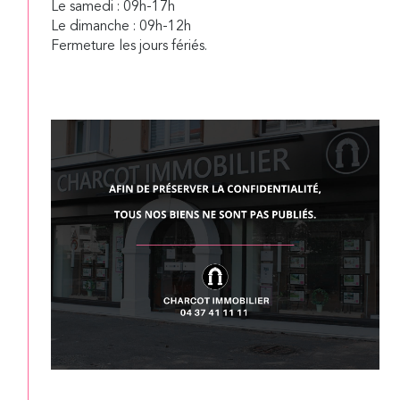
Le samedi : 09h-17h
Le dimanche : 09h-12h
Fermeture les jours fériés.