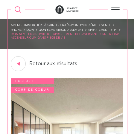
AGENCE IMMOBILIÉRE À SAINTE-FOY-LÉS-LYON, LYON 5ÉME
VENTE
RHONE
LYON
LYON 5EME ARRONDISSEMENT
APPARTEMENT
T4
LYON 5EME EXCLUSIVITE BEL APPARTEMENT T4 TRAVERSANT DERNIER ETAGE
ASCENSEUR CLIM DANS PIECE DE VIE
Retour aux résultats
EXCLUSIF
COUP DE COEUR