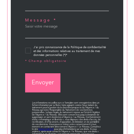
Message *
J'ai pris connaissance de la Politique de confidentialité
et des informations relatives au traitement de mes
données personnelles (*)*
* Champ obligatoire
Envoyer
Les informations recueillies sur ce formulaire sont enregistrées dans un
fichier informatisé par La Boite Immo agissant comme Sous-traitant du
traitement pour la gestion de la clientèle/prospects de l'Agence / du
Réseau qui reste Responsable du Traitement de vos Données
personnelles. La base légale du traitement repose sur l'intérêt légitime
de l'Agence / du Réseau. Elles sont conservées jusqu'à demande de
suppression et sont destinées à l'Agence / au Réseau. Conformément
à la loi « informatique et libertés », vous disposez des droits d’accès, de
rectification, d’effacement, d’opposition, de limitation et de portabilité
de vos données. Vous pouvez retirer votre consentement à tout
moment en contactant directement l’Agence / Le Réseau. Consultez
le site
https://cnil.fr/fr
pour plus d’informations sur vos droits. Si vous
estimez, après avoir contacté l'Agence / le Réseau, que vos droits «