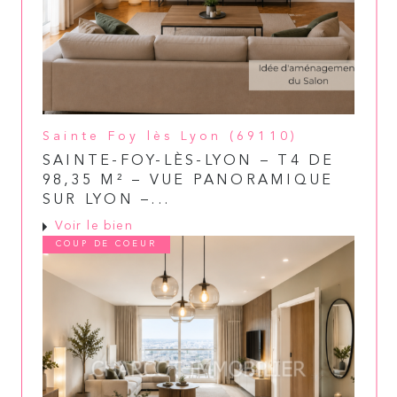
Sainte Foy lès Lyon (69110)
SAINTE-FOY-LÈS-LYON – T4 DE
98,35 M² – VUE PANORAMIQUE
SUR LYON –...
Voir le bien
COUP DE COEUR