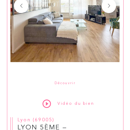
Découvrir
LE BIEN
Vidéo du bien
Lyon (69005)
LYON 5ÈME –