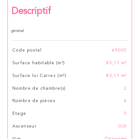
Descriptif
général
TRAD_SIROCCO_Caracteristique
Valeurs
Code postal
69005
Surface habitable (m²)
83,11 m²
Surface loi Carrez (m²)
83,11 m²
Nombre de chambre(s)
2
Nombre de pièces
4
Etage
5
Ascenseur
OUI
Vue
Dégagée