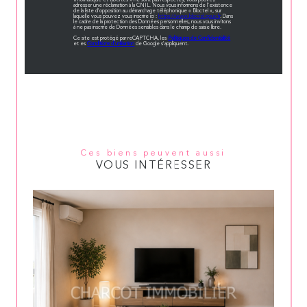
Informatique et Libertés » ne sont pas respectés, vous pouvez
adresser une réclamation à la CNIL. Nous vous informons de l’existence
de la liste d'opposition au démarchage téléphonique « Bloctel », sur
laquelle vous pouvez vous inscrire ici :
https://www.bloctel.gouv.fr
. Dans
le cadre de la protection des Données personnelles, nous vous invitons
à ne pas inscrire de Données sensibles dans le champ de saisie libre.
Ce site est protégé par reCAPTCHA, les
Politiques de Confidentialité
et es
Conditions d'utilisation
de Google s'appliquent.
Ces biens peuvent aussi
VOUS INTÉRESSER