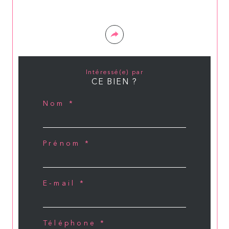
Intéressé(e) par
CE BIEN ?
Nom *
Prénom *
E-mail *
Téléphone *