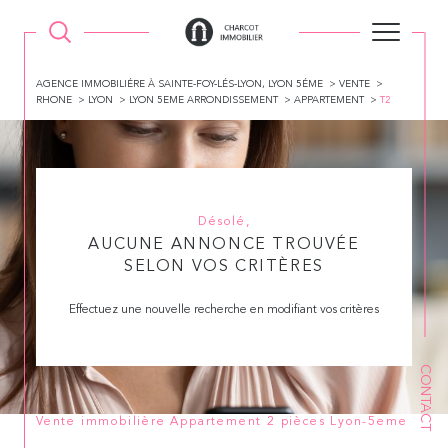
AGENCE IMMOBILIÉRE À SAINTE-FOY-LÉS-LYON, LYON 5ÉME
VENTE
RHONE
LYON
LYON 5EME ARRONDISSEMENT
APPARTEMENT
T2
Désolé,
AUCUNE ANNONCE TROUVÉE
SELON VOS CRITÈRES
Effectuez une nouvelle recherche en modifiant vos critères
CONTACT
Vente immobilière Appartement 2 pièces Lyon-5eme