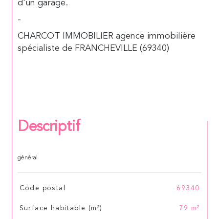
d'un garage.
-
CHARCOT IMMOBILIER agence immobilière
spécialiste de FRANCHEVILLE (69340)
Descriptif
général
TRAD_SIROCCO_Caracteristique
Valeurs
Code postal
69340
Surface habitable (m²)
79 m²