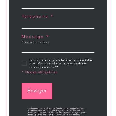
Téléphone *
Message *
J'ai pris connaissance de la Politique de confidentialité
et des informations relatives au traitement de mes
données personnelles (*)*
* Champ obligatoire
Envoyer
Les informations recueillies sur ce formulaire sont enregistrées dans un
fichier informatisé par La Boite Immo agissant comme Sous-traitant du
traitement pour la gestion de la clientèle/prospects de l'Agence / du
Réseau qui reste Responsable du Traitement de vos Données