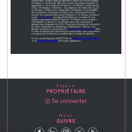
personnelles. La base légale du traitement repose sur l'intérêt légitime
de l'Agence / du Réseau. Elles sont conservées jusqu'à demande de
suppression et sont destinées à l'Agence / au Réseau. Conformément
à la loi « informatique et libertés », vous disposez des droits d’accès, de
rectification, d’effacement, d’opposition, de limitation et de portabilité
de vos données. Vous pouvez retirer votre consentement à tout
moment en contactant directement l’Agence / Le Réseau. Consultez
le site
https://cnil.fr/fr
pour plus d’informations sur vos droits. Si vous
estimez, après avoir contacté l'Agence / le Réseau, que vos droits «
Informatique et Libertés » ne sont pas respectés, vous pouvez
adresser une réclamation à la CNIL. Nous vous informons de l’existence
de la liste d'opposition au démarchage téléphonique « Bloctel », sur
laquelle vous pouvez vous inscrire ici :
https://www.bloctel.gouv.fr
. Dans
le cadre de la protection des Données personnelles, nous vous invitons
à ne pas inscrire de Données sensibles dans le champ de saisie libre.
Ce site est protégé par reCAPTCHA, les
Politiques de Confidentialité
et es
Conditions d'utilisation
de Google s'appliquent.
Espace
PROPRIÉTAIRE
Se connecter
Nous
SUIVRE