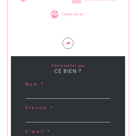
Imprimer
Intéressé(e) par
CE BIEN ?
Nom *
Prénom *
E-mail *