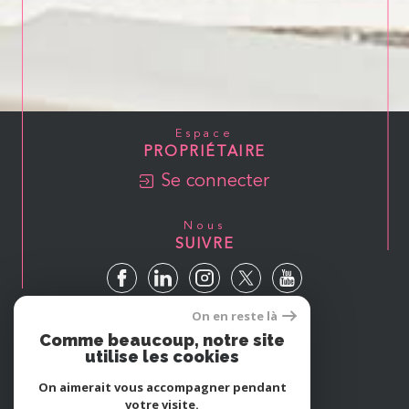
Espace
PROPRIÉTAIRE
Se connecter
Nous
SUIVRE
On en reste là
Avis
Comme beaucoup, notre site
GOOGLE
utilise les cookies
On aimerait vous accompagner pendant
votre visite.