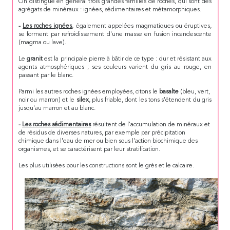
On distingue en général trois grandes familles de roches, qui sont des
agrégats de minéraux : ignées, sédimentaires et métamorphiques.
-
Les roches ignées
, également appelées magmatiques ou éruptives,
se forment par refroidissement d'une masse en fusion incandescente
(magma ou lave).
Le
granit
est la principale pierre à bâtir de ce type : dur et résistant aux
agents atmosphériques ; ses couleurs varient du gris au rouge, en
passant par le blanc.
Parmi les autres roches ignées employées, citons le
basalte
(bleu, vert,
noir ou marron) et le
silex
, plus friable, dont les tons s'étendent du gris
jusqu'au marron et au blanc.
-
Les roches sédimentaires
résultent de l'accumulation de minéraux et
de résidus de diverses natures, par exemple par précipitation
chimique dans l'eau de mer ou bien sous I'action biochimique des
organismes, et se caractérisent par leur stratification.
Les plus utilisées pour les constructions sont le grès et le calcaire.