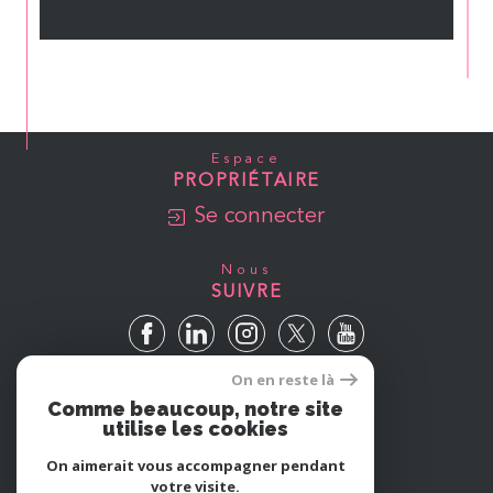
Espace
PROPRIÉTAIRE
Se connecter
Nous
SUIVRE
On en reste là
Avis
Comme beaucoup, notre site
GOOGLE
utilise les cookies
On aimerait vous accompagner pendant
votre visite.