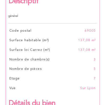
Descriptif
général
TRAD_SIROCCO_Caracteristique
Valeurs
Code postal
69005
Surface habitable (m²)
137,08 m²
Surface loi Carrez (m²)
137,08 m²
Nombre de chambre(s)
3
Nombre de pièces
5
Etage
7
Vue
Sur Lyon
Détails du bien