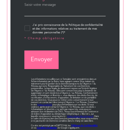
J'ai pris connaissance de la Politique de confidentialité
et des informations relatives au traitement de mes
données personnelles (*)*
* Champ obligatoire
Envoyer
Les informations recueillies sur ce formulaire sont enregistrées dans un
fichier informatisé par La Boite Immo agissant comme Sous-traitant du
traitement pour la gestion de la clientèle/prospects de l'Agence / du
Réseau qui reste Responsable du Traitement de vos Données
personnelles. La base légale du traitement repose sur l'intérêt légitime
de l'Agence / du Réseau. Elles sont conservées jusqu'à demande de
suppression et sont destinées à l'Agence / au Réseau. Conformément
à la loi « informatique et libertés », vous disposez des droits d’accès, de
rectification, d’effacement, d’opposition, de limitation et de portabilité
de vos données. Vous pouvez retirer votre consentement à tout
moment en contactant directement l’Agence / Le Réseau. Consultez
le site
https://cnil.fr/fr
pour plus d’informations sur vos droits. Si vous
estimez, après avoir contacté l'Agence / le Réseau, que vos droits «
Informatique et Libertés » ne sont pas respectés, vous pouvez
adresser une réclamation à la CNIL. Nous vous informons de l’existence
de la liste d'opposition au démarchage téléphonique « Bloctel », sur
laquelle vous pouvez vous inscrire ici :
https://www.bloctel.gouv.fr
. Dans
le cadre de la protection des Données personnelles, nous vous invitons
à ne pas inscrire de Données sensibles dans le champ de saisie libre.
Ce site est protégé par reCAPTCHA, les
Politiques de Confidentialité
et es
Conditions d'utilisation
de Google s'appliquent.