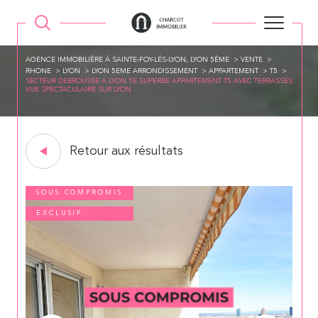
AGENCE IMMOBILIÉRE À SAINTE-FOY-LÉS-LYON, LYON 5ÉME
VENTE
RHONE
LYON
LYON 5EME ARRONDISSEMENT
APPARTEMENT
T5
SECTEUR DEBROUSSE A LYON 5E SUPERBE APPARTEMENT T5 AVEC TERRASSES
VUE SPECTACULAIRE SUR LYON
Retour aux résultats
SOUS COMPROMIS
EXCLUSIF