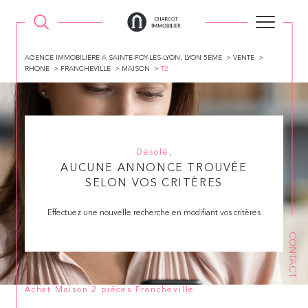
AGENCE IMMOBILIÉRE À SAINTE-FOY-LÉS-LYON, LYON 5ÉME
VENTE
RHONE
FRANCHEVILLE
MAISON
T2
Désolé,
AUCUNE ANNONCE TROUVÉE
SELON VOS CRITÈRES
Effectuez une nouvelle recherche en modifiant vos critères
CONTACT
Achat Maison 2 pièces Francheville