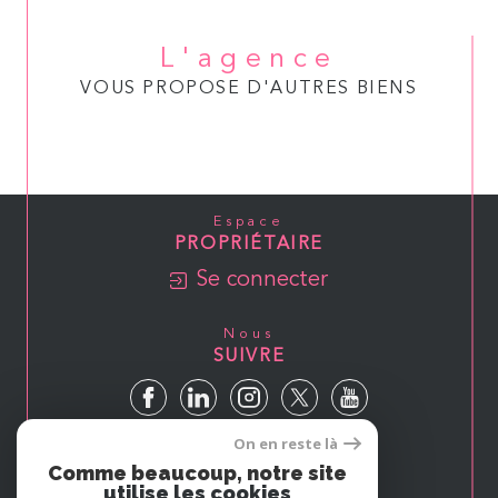
L'agence
VOUS PROPOSE D'AUTRES BIENS
Espace
PROPRIÉTAIRE
Se connecter
Nous
SUIVRE
On en reste là
Avis
Comme beaucoup, notre site
GOOGLE
utilise les cookies