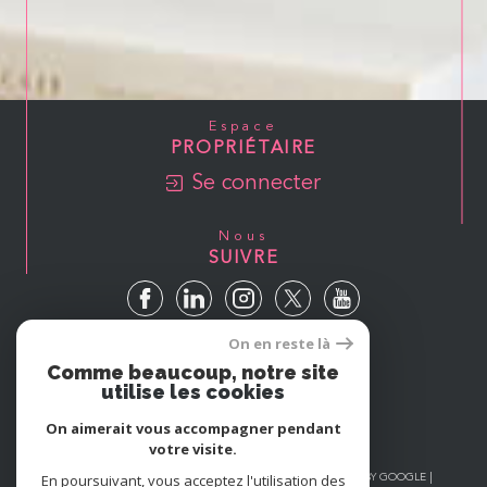
Espace
PROPRIÉTAIRE
Se connecter
Nous
SUIVRE
On en reste là
Avis
Comme beaucoup, notre site
GOOGLE
utilise les cookies
On aimerait vous accompagner pendant
votre visite.
En poursuivant, vous acceptez l'utilisation des
© 2026 | TOUS DROITS RÉSERVÉS | TRADUCTION POWERED BY GOOGLE |