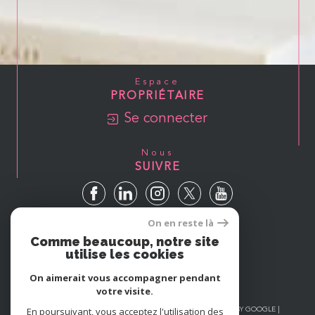
Espace
PROPRIÉTAIRE
Se connecter
Nous
SUIVRE
On en reste là
Avis
Comme beaucoup, notre site
GOOGLE
utilise les cookies
On aimerait vous accompagner pendant
votre visite.
En poursuivant, vous acceptez l'utilisation des
© 2026 | TOUS DROITS RÉSERVÉS | TRADUCTION POWERED BY GOOGLE |