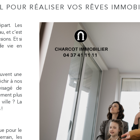
L POUR RÉALISER VOS RÊVES IMMOBIL
part. Les
u, et c’est
ons. Et si
 de vie en
ouvent une
chir à nos
visagé de
ement plus
ville ? La
 !
ue pour le
rrain, les