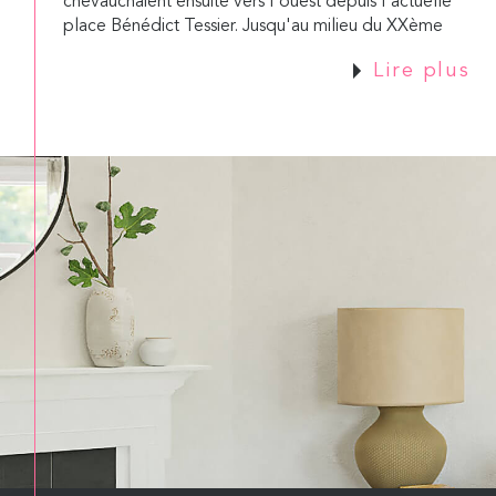
chevauchaient ensuite vers l'ouest depuis l'actuelle
place Bénédict Tessier. Jusqu'au milieu du XXème
siècle, ce quartier était composé de nombreuses
Lire plus
résidences secondaires de riches familles lyonnaises
qui appréciaient ce côté verdoyant. Depuis les
années 1950, le Point du Jour s'est urbanisé avec la
construction d'immeubles résidentiels de standing
implantés dans les parcs des anciennes propriétés.