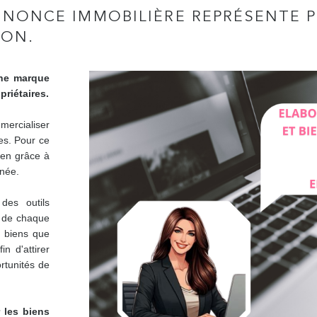
NNONCE IMMOBILIÈRE REPRÉSENTE 
ION.
une marque
riétaires.
rcialiser
es. Pour ce
ien grâce à
gnée.
des outils
s de chaque
s biens que
n d'attirer
rtunités de
 les biens