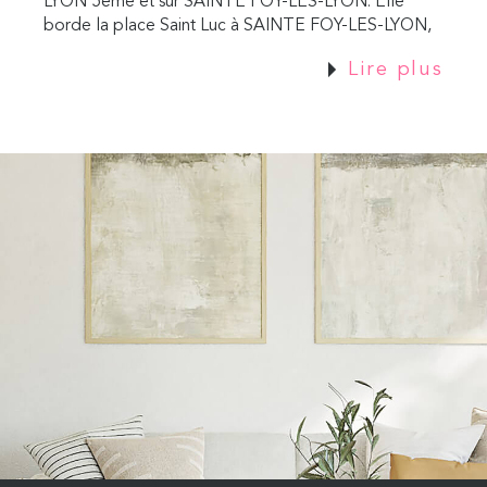
LYON 5ème et sur SAINTE FOY-LES-LYON. Elle
borde la place Saint Luc à SAINTE FOY-LES-LYON,
où se trouvent l'Eglise Saint Luc, de nombreux
Lire plus
commerces et des professions médicales et
paramédicales, le quartier des Provinces est tout
près.