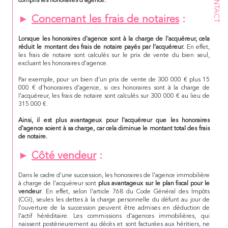
CONTACT
compris les
honoraires
d'agence.
►
Concernant les frais de notaires
:
Lorsque les
honoraires
d'agence sont à la charge de l'acquéreur, cela
réduit le montant des
frais
de notaire
payés par l’acquéreur
.
En effet,
les frais de notaire sont calculés sur le prix de vente du bien seul,
excluant les honoraires d'agence.
Par exemple, pour un bien d’un prix de vente de 300 000 € plus 15
000 € d’honoraires d'agence, si ces honoraires sont à la charge de
l'acquéreur, les frais de notaire sont calculés sur 300 000 € au lieu de
315 000 €.
Ainsi, il est plus avantageux pour l'acquéreur que les
honoraires
d'agence soient à sa charge, car cela diminue le montant total des frais
de notaire.
►
Côté vendeur
:
Dans le cadre d'une succession, les honoraires de l'agence immobilière
à charge de l’acquéreur sont
plus avantageux sur le plan fiscal
pour le
vendeur
. En effet, selon l'article 768 du Code Général des Impôts
(CGI), seules les dettes à la charge personnelle du défunt au jour de
l'ouverture de la succession peuvent être admises en déduction de
l'actif héréditaire. Les commissions d'agences immobilières, qui
naissent postérieurement au décès et sont facturées aux héritiers, ne