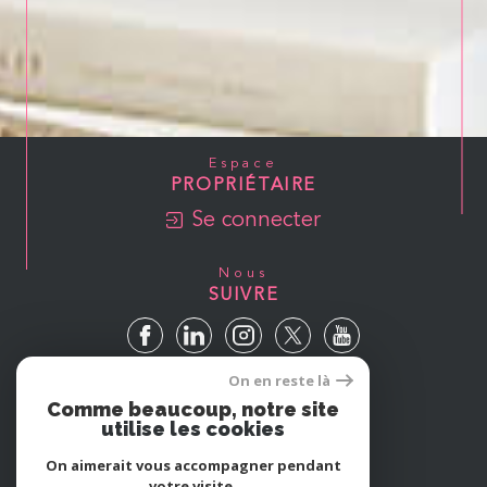
Espace
PROPRIÉTAIRE
Se connecter
Nous
SUIVRE
On en reste là
Avis
Comme beaucoup, notre site
GOOGLE
utilise les cookies
On aimerait vous accompagner pendant
votre visite.