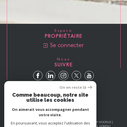
Espace
PROPRIÉTAIRE
Se connecter
Nous
SUIVRE
On en reste là
Avis
Comme beaucoup, notre site
GOOGLE
utilise les cookies
On aimerait vous accompagner pendant
votre visite.
En poursuivant, vous acceptez l'utilisation des
© 2026 | TOUS DROITS RÉSERVÉS | TRADUCTION POWERED BY GOOGLE |
NOS HONORAIRES
PLAN DU SITE
MENTIONS LÉGALES
ADMIN